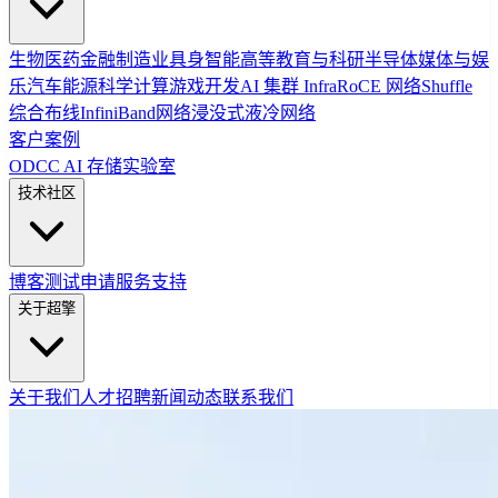
生物医药
金融
制造业
具身智能
高等教育与科研
半导体
媒体与娱
乐
汽车
能源
科学计算
游戏开发
AI 集群 Infra
RoCE 网络
Shuffle
综合布线
InfiniBand网络
浸没式液冷网络
客户案例
ODCC AI 存储实验室
技术社区
博客
测试申请
服务支持
关于超擎
关于我们
人才招聘
新闻动态
联系我们