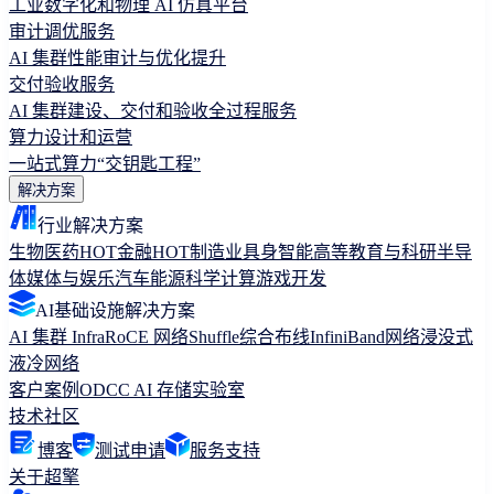
工业数字化和物理 AI 仿真平台
审计调优服务
AI 集群性能审计与优化提升
交付验收服务
AI 集群建设、交付和验收全过程服务
算力设计和运营
一站式算力“交钥匙工程”
解决方案
行业解决方案
生物医药
HOT
金融
HOT
制造业
具身智能
高等教育与科研
半导
体
媒体与娱乐
汽车
能源
科学计算
游戏开发
AI基础设施解决方案
AI 集群 Infra
RoCE 网络
Shuffle综合布线
InfiniBand网络
浸没式
液冷网络
客户案例
ODCC AI 存储实验室
技术社区
博客
测试申请
服务支持
关于超擎