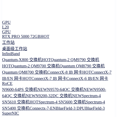
GPU
L20
GPU
RTX PRO 5000 72GB
HOT
工作站
桌面级工作站
InfiniBand
Quantum-X800 交换机
HOT
Quantum-2 QM9790 交换机
HOT
Quantum-2 QM9700 交换机
Quantum QM8790 交换机
Quantum QM8700 交换机
ConnectX-8 IB 网卡
HOT
ConnectX-7
IB/EN 网卡
HOT
ConnectX-7 IB 网卡
ConnectX-6 IB/EN 网卡
RoCE
N9600-64PS 交换机
NEW
N9570-64OC 交换机
NEW
N9500-
64QC 交换机
NEW
N9200-32DC 交换机
NEW
Spectrum-4
SN5610 交换机
HOT
Spectrum-4 SN5600 交换机
Spectrum-4
SN5400 交换机
Connectx-7-EN
BlueField-3 DPU
BlueField-3
SuperNIC