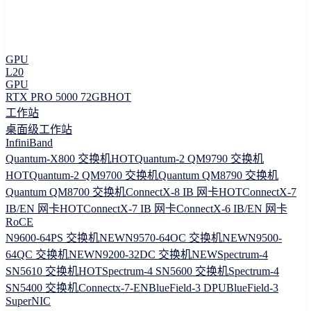
GPU
L20
GPU
RTX PRO 5000 72GB
HOT
工作站
桌面级工作站
InfiniBand
Quantum-X800 交换机
HOT
Quantum-2 QM9790 交换机
HOT
Quantum-2 QM9700 交换机
Quantum QM8790 交换机
Quantum QM8700 交换机
ConnectX-8 IB 网卡
HOT
ConnectX-7
IB/EN 网卡
HOT
ConnectX-7 IB 网卡
ConnectX-6 IB/EN 网卡
RoCE
N9600-64PS 交换机
NEW
N9570-64OC 交换机
NEW
N9500-
64QC 交换机
NEW
N9200-32DC 交换机
NEW
Spectrum-4
SN5610 交换机
HOT
Spectrum-4 SN5600 交换机
Spectrum-4
SN5400 交换机
Connectx-7-EN
BlueField-3 DPU
BlueField-3
SuperNIC