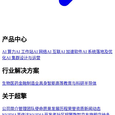
产品中心
AI 算力
AI 工作站
AI 网络
AI 互联
AI 加速软件
AI 系统落地及优
化
AI 集群设计与运营
行业解决方案
生物医药
金融
制造业
具身智能
高等教育与科研
半导体
关于超擎
公司简介
管理团队
使命愿景
发展历程
荣誉资质
新闻动态
NVIDIA英伟达
NVIDIA开发者社区
超擎数智京东旗舰店
纳多