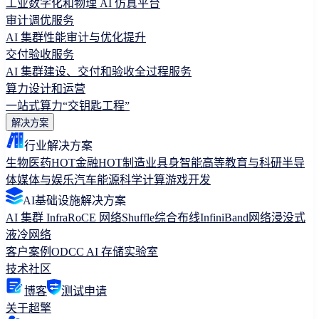
工业数字化和物理 AI 仿真平台
审计调优服务
AI 集群性能审计与优化提升
交付验收服务
AI 集群建设、交付和验收全过程服务
算力设计和运营
一站式算力“交钥匙工程”
解决方案
行业解决方案
生物医药
HOT
金融
HOT
制造业
具身智能
高等教育与科研
半导
体
媒体与娱乐
汽车
能源
科学计算
游戏开发
AI基础设施解决方案
AI 集群 Infra
RoCE 网络
Shuffle综合布线
InfiniBand网络
浸没式
液冷网络
客户案例
ODCC AI 存储实验室
技术社区
博客
测试申请
关于超擎