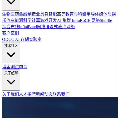
生物医药
金融
制造业
具身智能
高等教育与科研
半导体
媒体与娱
乐
汽车
能源
科学计算
游戏开发
AI 集群 Infra
RoCE 网络
Shuffle
综合布线
InfiniBand网络
浸没式液冷网络
客户案例
ODCC AI 存储实验室
技术社区
博客
测试申请
关于超擎
关于我们
人才招聘
新闻动态
联系我们