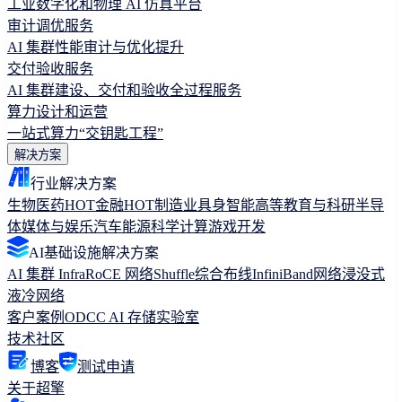
工业数字化和物理 AI 仿真平台
审计调优服务
AI 集群性能审计与优化提升
交付验收服务
AI 集群建设、交付和验收全过程服务
算力设计和运营
一站式算力“交钥匙工程”
解决方案
行业解决方案
生物医药
HOT
金融
HOT
制造业
具身智能
高等教育与科研
半导
体
媒体与娱乐
汽车
能源
科学计算
游戏开发
AI基础设施解决方案
AI 集群 Infra
RoCE 网络
Shuffle综合布线
InfiniBand网络
浸没式
液冷网络
客户案例
ODCC AI 存储实验室
技术社区
博客
测试申请
关于超擎