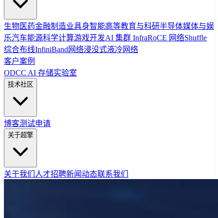
生物医药
金融
制造业
具身智能
高等教育与科研
半导体
媒体与娱
乐
汽车
能源
科学计算
游戏开发
AI 集群 Infra
RoCE 网络
Shuffle
综合布线
InfiniBand网络
浸没式液冷网络
客户案例
ODCC AI 存储实验室
技术社区
博客
测试申请
关于超擎
关于我们
人才招聘
新闻动态
联系我们