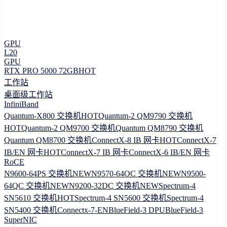
GPU
L20
GPU
RTX PRO 5000 72GB
HOT
工作站
桌面级工作站
InfiniBand
Quantum-X800 交换机
HOT
Quantum-2 QM9790 交换机
HOT
Quantum-2 QM9700 交换机
Quantum QM8790 交换机
Quantum QM8700 交换机
ConnectX-8 IB 网卡
HOT
ConnectX-7
IB/EN 网卡
HOT
ConnectX-7 IB 网卡
ConnectX-6 IB/EN 网卡
RoCE
N9600-64PS 交换机
NEW
N9570-64OC 交换机
NEW
N9500-
64QC 交换机
NEW
N9200-32DC 交换机
NEW
Spectrum-4
SN5610 交换机
HOT
Spectrum-4 SN5600 交换机
Spectrum-4
SN5400 交换机
Connectx-7-EN
BlueField-3 DPU
BlueField-3
SuperNIC