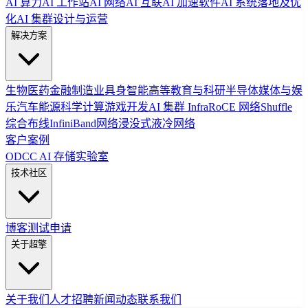
AI 算力
AI 工作站
AI 网络
AI 互联
AI 加速软件
AI 系统落地及优
化
AI 集群设计与运营
解决方案
生物医药
金融
制造业
具身智能
高等教育与科研
半导体
媒体与娱
乐
汽车
能源
科学计算
游戏开发
AI 集群 Infra
RoCE 网络
Shuffle
综合布线
InfiniBand网络
浸没式液冷网络
客户案例
ODCC AI 存储实验室
技术社区
博客
测试申请
关于超擎
关于我们
人才招聘
新闻动态
联系我们