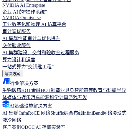
NVIDIA AI Enterprise
企业 AI 的“操作系统”
NVIDIA Omniverse
工业数字化和物理 AI 仿真平台
审计调优服务
AI 集群性能审计与优化提升
交付验收服务
AI 集群建设、交付和验收全过程服务
算力设计和运营
一站式算力“交钥匙工程”
解决方案
行业解决方案
生物医药
HOT
金融
HOT
制造业
具身智能
高等教育与科研
半导
体
媒体与娱乐
汽车
能源
科学计算
游戏开发
AI基础设施解决方案
AI 集群 Infra
RoCE 网络
Shuffle综合布线
InfiniBand网络
浸没式
液冷网络
客户案例
ODCC AI 存储实验室