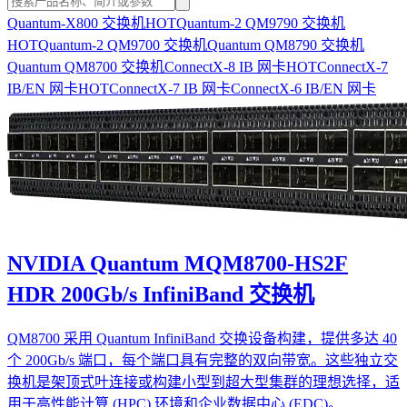
Quantum-X800 交换机
HOT
Quantum-2 QM9790 交换机
HOT
Quantum-2 QM9700 交换机
Quantum QM8790 交换机
Quantum QM8700 交换机
ConnectX-8 IB 网卡
HOT
ConnectX-7
IB/EN 网卡
HOT
ConnectX-7 IB 网卡
ConnectX-6 IB/EN 网卡
NVIDIA Quantum MQM8700-HS2F
HDR 200Gb/s InfiniBand 交换机
QM8700 采用 Quantum InfiniBand 交换设备构建，提供多达 40
个 200Gb/s 端口，每个端口具有完整的双向带宽。这些独立交
换机是架顶式叶连接或构建小型到超大型集群的理想选择，适
用于高性能计算 (HPC) 环境和企业数据中心 (EDC)。