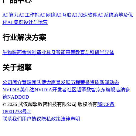
产品中心
AI 算力
AI 工作站
AI 网络
AI 互联
AI 加速软件
AI 系统落地及优
化
AI 集群设计与运营
行业解决方案
生物医药
金融
制造业
具身智能
高等教育与科研
半导体
关于超擎
公司简介
管理团队
使命愿景
发展历程
荣誉资质
新闻动态
NVIDIA英伟达
NVIDIA开发者社区
超擎数智京东旗舰店
纳多
德NADDOD
© 2026 武汉超擎数智科技有限公司 版权所有
鄂ICP备
18001238号-2
联系我们
用户协议
隐私政策
法律声明