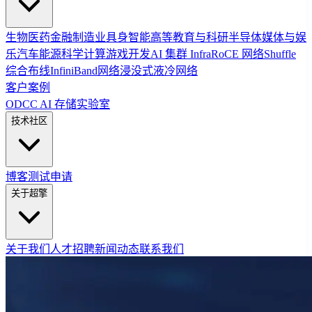
生物医药
金融
制造业
具身智能
高等教育与科研
半导体
媒体与娱
乐
汽车
能源
科学计算
游戏开发
AI 集群 Infra
RoCE 网络
Shuffle
综合布线
InfiniBand网络
浸没式液冷网络
客户案例
ODCC AI 存储实验室
技术社区
博客
测试申请
关于超擎
关于我们
人才招聘
新闻动态
联系我们