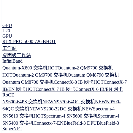
GPU
L20
GPU
RTX PRO 5000 72GB
HOT
工作站
桌面级工作站
InfiniBand
Quantum-X800 交换机
HOT
Quantum-2 QM9790 交换机
HOT
Quantum-2 QM9700 交换机
Quantum QM8790 交换机
Quantum QM8700 交换机
ConnectX-8 IB 网卡
HOT
ConnectX-7
IB/EN 网卡
HOT
ConnectX-7 IB 网卡
ConnectX-6 IB/EN 网卡
RoCE
N9600-64PS 交换机
NEW
N9570-64OC 交换机
NEW
N9500-
64QC 交换机
NEW
N9200-32DC 交换机
NEW
Spectrum-4
SN5610 交换机
HOT
Spectrum-4 SN5600 交换机
Spectrum-4
SN5400 交换机
Connectx-7-EN
BlueField-3 DPU
BlueField-3
SuperNIC