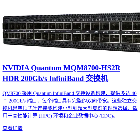
NVIDIA Quantum MQM8700-HS2R
HDR 200Gb/s InfiniBand 交换机
QM8700 采用 Quantum InfiniBand 交换设备构建，提供多达 40
个 200Gb/s 端口，每个端口具有完整的双向带宽。这些独立交
换机是架顶式叶连接或构建小型到超大型集群的理想选择，适
用于高性能计算 (HPC) 环境和企业数据中心 (EDC)。
查看详情