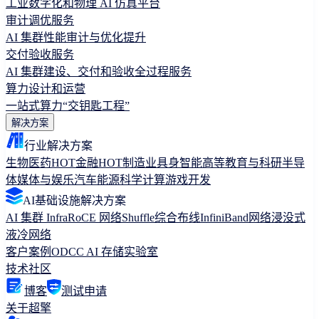
工业数字化和物理 AI 仿真平台
审计调优服务
AI 集群性能审计与优化提升
交付验收服务
AI 集群建设、交付和验收全过程服务
算力设计和运营
一站式算力“交钥匙工程”
解决方案
行业解决方案
生物医药
HOT
金融
HOT
制造业
具身智能
高等教育与科研
半导
体
媒体与娱乐
汽车
能源
科学计算
游戏开发
AI基础设施解决方案
AI 集群 Infra
RoCE 网络
Shuffle综合布线
InfiniBand网络
浸没式
液冷网络
客户案例
ODCC AI 存储实验室
技术社区
博客
测试申请
关于超擎