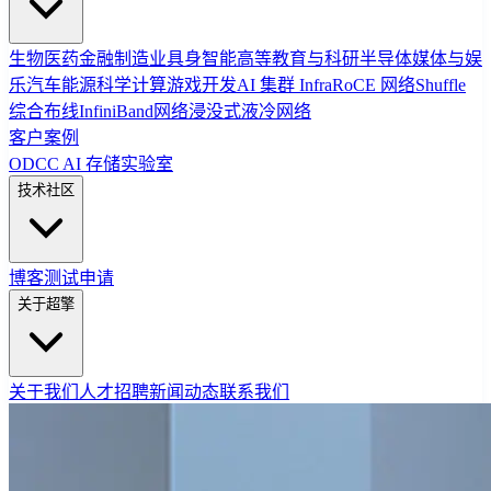
生物医药
金融
制造业
具身智能
高等教育与科研
半导体
媒体与娱
乐
汽车
能源
科学计算
游戏开发
AI 集群 Infra
RoCE 网络
Shuffle
综合布线
InfiniBand网络
浸没式液冷网络
客户案例
ODCC AI 存储实验室
技术社区
博客
测试申请
关于超擎
关于我们
人才招聘
新闻动态
联系我们