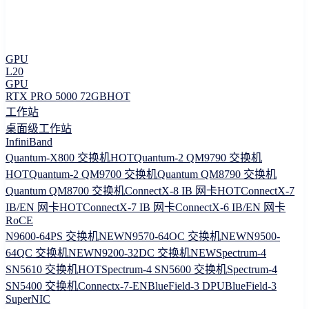
GPU
L20
GPU
RTX PRO 5000 72GB
HOT
工作站
桌面级工作站
InfiniBand
Quantum-X800 交换机
HOT
Quantum-2 QM9790 交换机
HOT
Quantum-2 QM9700 交换机
Quantum QM8790 交换机
Quantum QM8700 交换机
ConnectX-8 IB 网卡
HOT
ConnectX-7
IB/EN 网卡
HOT
ConnectX-7 IB 网卡
ConnectX-6 IB/EN 网卡
RoCE
N9600-64PS 交换机
NEW
N9570-64OC 交换机
NEW
N9500-
64QC 交换机
NEW
N9200-32DC 交换机
NEW
Spectrum-4
SN5610 交换机
HOT
Spectrum-4 SN5600 交换机
Spectrum-4
SN5400 交换机
Connectx-7-EN
BlueField-3 DPU
BlueField-3
SuperNIC