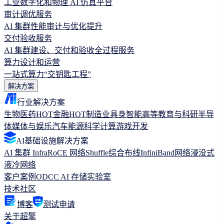
工业数字化和物理 AI 仿真平台
审计调优服务
AI 集群性能审计与优化提升
交付验收服务
AI 集群建设、交付和验收全过程服务
算力设计和运营
一站式算力“交钥匙工程”
解决方案
行业解决方案
生物医药
HOT
金融
HOT
制造业
具身智能
高等教育与科研
半导
体
媒体与娱乐
汽车
能源
科学计算
游戏开发
AI基础设施解决方案
AI 集群 Infra
RoCE 网络
Shuffle综合布线
InfiniBand网络
浸没式
液冷网络
客户案例
ODCC AI 存储实验室
技术社区
博客
测试申请
关于超擎