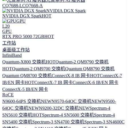
元景系列 AI 服务器
CQ7688-L
CQ7668-A
NVIDIA DGX Spark
NVIDIA DGX Spark
HOT
GPU
L20
GPU
RTX PRO 5000 72GB
HOT
工作站
桌面级工作站
InfiniBand
Quantum-X800 交换机
HOT
Quantum-2 QM9790 交换机
HOT
Quantum-2 QM9700 交换机
Quantum QM8790 交换机
Quantum QM8700 交换机
ConnectX-8 IB 网卡
HOT
ConnectX-7
IB/EN 网卡
HOT
ConnectX-7 IB 网卡
ConnectX-6 IB/EN 网卡
ConnectX-5 IB/EN 网卡
RoCE
N9600-64PS 交换机
NEW
N9570-64OC 交换机
NEW
N9500-
64QC 交换机
NEW
N9200-32DC 交换机
NEW
Spectrum-4
SN5610 交换机
HOT
Spectrum-4 SN5600 交换机
Spectrum-4
SN5400 交换机
Spectrum-3 SN4700 交换机
Spectrum-3 SN4600C