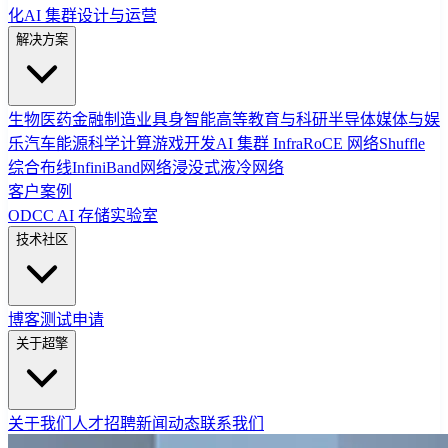
化
AI 集群设计与运营
解决方案
生物医药
金融
制造业
具身智能
高等教育与科研
半导体
媒体与娱
乐
汽车
能源
科学计算
游戏开发
AI 集群 Infra
RoCE 网络
Shuffle
综合布线
InfiniBand网络
浸没式液冷网络
客户案例
ODCC AI 存储实验室
技术社区
博客
测试申请
关于超擎
关于我们
人才招聘
新闻动态
联系我们