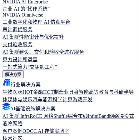
NVIDIA AI Enterprise
企业 AI 的“操作系统”
NVIDIA Omniverse
工业数字化和物理 AI 仿真平台
审计调优服务
AI 集群性能审计与优化提升
交付验收服务
AI 集群建设、交付和验收全过程服务
算力设计和运营
一站式算力“交钥匙工程”
解决方案
行业解决方案
生物医药
HOT
金融
HOT
制造业
具身智能
高等教育与科研
半导
体
媒体与娱乐
汽车
能源
科学计算
游戏开发
AI基础设施解决方案
AI 集群 Infra
RoCE 网络
Shuffle综合布线
InfiniBand网络
浸没式
液冷网络
客户案例
ODCC AI 存储实验室
技术社区