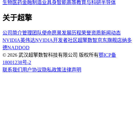
生物医药
金融
制造业
具身智能
高等教育与科研
半导体
关于超擎
公司简介
管理团队
使命愿景
发展历程
荣誉资质
新闻动态
NVIDIA英伟达
NVIDIA开发者社区
超擎数智京东旗舰店
纳多
德NADDOD
© 2026 武汉超擎数智科技有限公司 版权所有
鄂ICP备
18001238号-2
联系我们
用户协议
隐私政策
法律声明