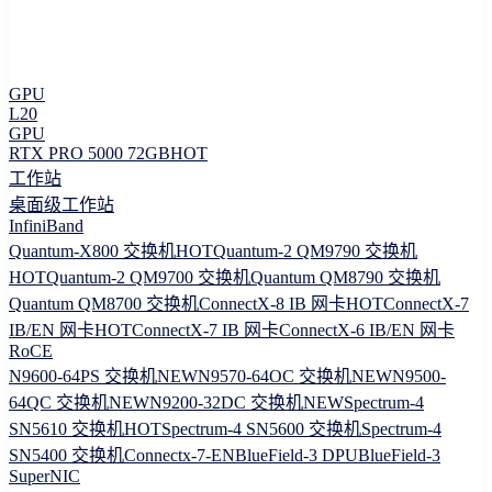
GPU
L20
GPU
RTX PRO 5000 72GB
HOT
工作站
桌面级工作站
InfiniBand
Quantum-X800 交换机
HOT
Quantum-2 QM9790 交换机
HOT
Quantum-2 QM9700 交换机
Quantum QM8790 交换机
Quantum QM8700 交换机
ConnectX-8 IB 网卡
HOT
ConnectX-7
IB/EN 网卡
HOT
ConnectX-7 IB 网卡
ConnectX-6 IB/EN 网卡
RoCE
N9600-64PS 交换机
NEW
N9570-64OC 交换机
NEW
N9500-
64QC 交换机
NEW
N9200-32DC 交换机
NEW
Spectrum-4
SN5610 交换机
HOT
Spectrum-4 SN5600 交换机
Spectrum-4
SN5400 交换机
Connectx-7-EN
BlueField-3 DPU
BlueField-3
SuperNIC