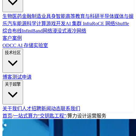
生物医药
金融
制造业
具身智能
高等教育与科研
半导体
媒体与娱
乐
汽车
能源
科学计算
游戏开发
AI 集群 Infra
RoCE 网络
Shuffle
综合布线
InfiniBand网络
浸没式液冷网络
客户案例
ODCC AI 存储实验室
技术社区
博客
测试申请
关于超擎
关于我们
人才招聘
新闻动态
联系我们
首页
/
一站式算力“交钥匙工程”
/
算力设计运营服务