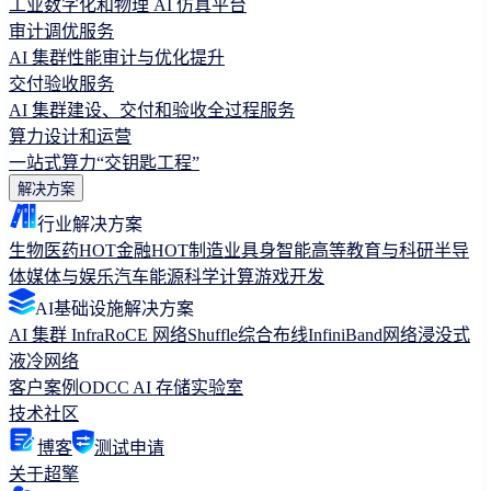
工业数字化和物理 AI 仿真平台
审计调优服务
AI 集群性能审计与优化提升
交付验收服务
AI 集群建设、交付和验收全过程服务
算力设计和运营
一站式算力“交钥匙工程”
解决方案
行业解决方案
生物医药
HOT
金融
HOT
制造业
具身智能
高等教育与科研
半导
体
媒体与娱乐
汽车
能源
科学计算
游戏开发
AI基础设施解决方案
AI 集群 Infra
RoCE 网络
Shuffle综合布线
InfiniBand网络
浸没式
液冷网络
客户案例
ODCC AI 存储实验室
技术社区
博客
测试申请
关于超擎