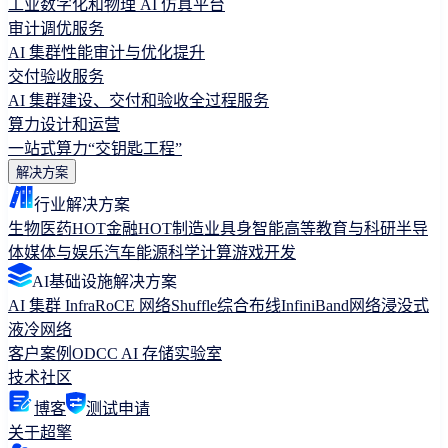
工业数字化和物理 AI 仿真平台
审计调优服务
AI 集群性能审计与优化提升
交付验收服务
AI 集群建设、交付和验收全过程服务
算力设计和运营
一站式算力“交钥匙工程”
解决方案
行业解决方案
生物医药
HOT
金融
HOT
制造业
具身智能
高等教育与科研
半导
体
媒体与娱乐
汽车
能源
科学计算
游戏开发
AI基础设施解决方案
AI 集群 Infra
RoCE 网络
Shuffle综合布线
InfiniBand网络
浸没式
液冷网络
客户案例
ODCC AI 存储实验室
技术社区
博客
测试申请
关于超擎