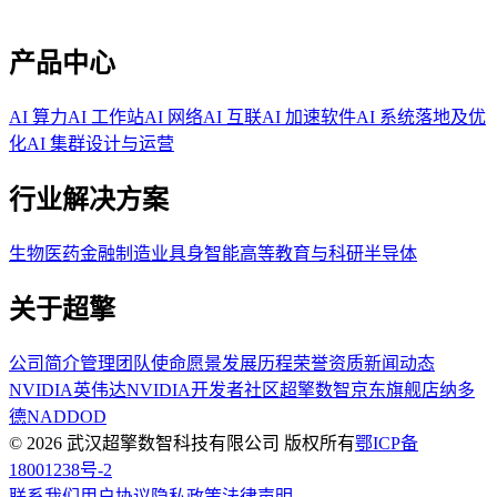
产品中心
AI 算力
AI 工作站
AI 网络
AI 互联
AI 加速软件
AI 系统落地及优
化
AI 集群设计与运营
行业解决方案
生物医药
金融
制造业
具身智能
高等教育与科研
半导体
关于超擎
公司简介
管理团队
使命愿景
发展历程
荣誉资质
新闻动态
NVIDIA英伟达
NVIDIA开发者社区
超擎数智京东旗舰店
纳多
德NADDOD
© 2026 武汉超擎数智科技有限公司 版权所有
鄂ICP备
18001238号-2
联系我们
用户协议
隐私政策
法律声明