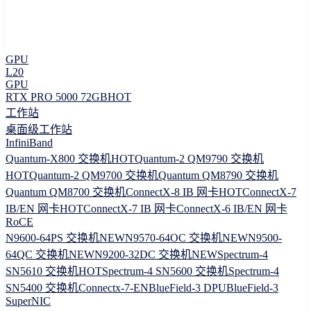
GPU
L20
GPU
RTX PRO 5000 72GB
HOT
工作站
桌面级工作站
InfiniBand
Quantum-X800 交换机
HOT
Quantum-2 QM9790 交换机
HOT
Quantum-2 QM9700 交换机
Quantum QM8790 交换机
Quantum QM8700 交换机
ConnectX-8 IB 网卡
HOT
ConnectX-7
IB/EN 网卡
HOT
ConnectX-7 IB 网卡
ConnectX-6 IB/EN 网卡
RoCE
N9600-64PS 交换机
NEW
N9570-64OC 交换机
NEW
N9500-
64QC 交换机
NEW
N9200-32DC 交换机
NEW
Spectrum-4
SN5610 交换机
HOT
Spectrum-4 SN5600 交换机
Spectrum-4
SN5400 交换机
Connectx-7-EN
BlueField-3 DPU
BlueField-3
SuperNIC