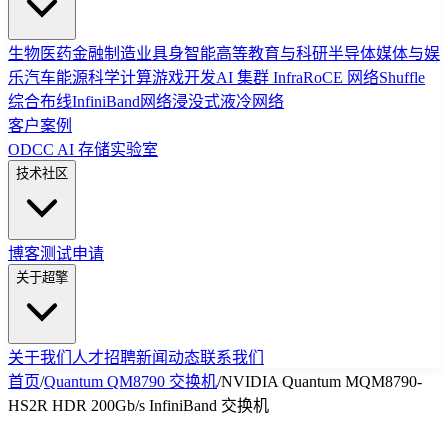
生物医药
金融
制造业
具身智能
高等教育与科研
半导体
媒体与娱
乐
汽车
能源
科学计算
游戏开发
AI 集群 Infra
RoCE 网络
Shuffle
综合布线
InfiniBand网络
浸没式液冷网络
客户案例
ODCC AI 存储实验室
技术社区
博客
测试申请
关于超擎
关于我们
人才招聘
新闻动态
联系我们
首页
/
Quantum QM8790 交换机
/
NVIDIA Quantum MQM8790-
HS2R HDR 200Gb/s InfiniBand 交换机