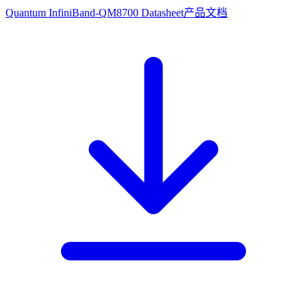
Quantum InfiniBand-QM8700 Datasheet
产品文档